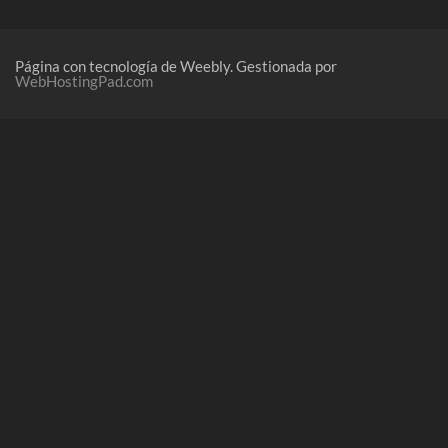
DOCUMENTAL
DIA A DIA
EN AQUELLOS TIEMPOS
OTRA NOCHE
Página con tecnología de Weebly. Gestionada por
WebHostingPad.com
ESTUDIO
POMPEYA
FAUNA
SERREZUELA
GENTE
INDUSTRIAL
LO QUE VEO
NATURALEZA
NAUTICA
NOCTURNA
PUBLICITARIA